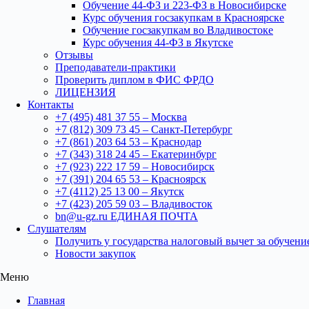
Обучение 44-ФЗ и 223-ФЗ в Новосибирске
Курс обучения госзакупкам в Красноярске
Обучение госзакупкам во Владивостоке
Курс обучения 44-ФЗ в Якутске
Отзывы
Преподаватели-практики
Проверить диплом в ФИС ФРДО
ЛИЦЕНЗИЯ
Контакты
+7 (495) 481 37 55 – Москва
+7 (812) 309 73 45 – Санкт-Петербург
+7 (861) 203 64 53 – Краснодар
+7 (343) 318 24 45 – Екатеринбург
+7 (923) 222 17 59 – Новосибирск
+7 (391) 204 65 53 – Красноярск
+7 (4112) 25 13 00 – Якутск
+7 (423) 205 59 03 – Владивосток
bn@u-gz.ru ЕДИНАЯ ПОЧТА
Слушателям
Получить у государства налоговый вычет за обучени
Новости закупок
Меню
Главная