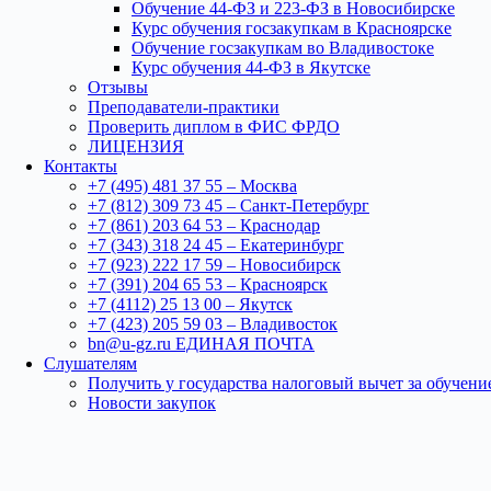
Обучение 44-ФЗ и 223-ФЗ в Новосибирске
Курс обучения госзакупкам в Красноярске
Обучение госзакупкам во Владивостоке
Курс обучения 44-ФЗ в Якутске
Отзывы
Преподаватели-практики
Проверить диплом в ФИС ФРДО
ЛИЦЕНЗИЯ
Контакты
+7 (495) 481 37 55 – Москва
+7 (812) 309 73 45 – Санкт-Петербург
+7 (861) 203 64 53 – Краснодар
+7 (343) 318 24 45 – Екатеринбург
+7 (923) 222 17 59 – Новосибирск
+7 (391) 204 65 53 – Красноярск
+7 (4112) 25 13 00 – Якутск
+7 (423) 205 59 03 – Владивосток
bn@u-gz.ru ЕДИНАЯ ПОЧТА
Слушателям
Получить у государства налоговый вычет за обучени
Новости закупок