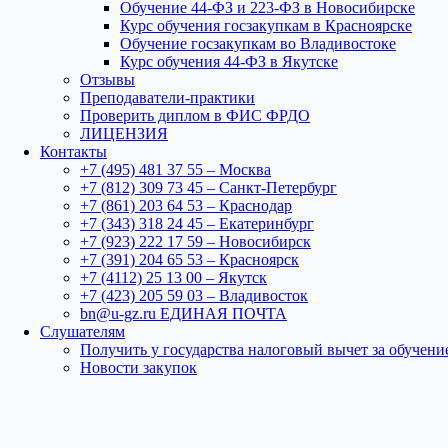
Обучение 44-ФЗ и 223-ФЗ в Новосибирске
Курс обучения госзакупкам в Красноярске
Обучение госзакупкам во Владивостоке
Курс обучения 44-ФЗ в Якутске
Отзывы
Преподаватели-практики
Проверить диплом в ФИС ФРДО
ЛИЦЕНЗИЯ
Контакты
+7 (495) 481 37 55 – Москва
+7 (812) 309 73 45 – Санкт-Петербург
+7 (861) 203 64 53 – Краснодар
+7 (343) 318 24 45 – Екатеринбург
+7 (923) 222 17 59 – Новосибирск
+7 (391) 204 65 53 – Красноярск
+7 (4112) 25 13 00 – Якутск
+7 (423) 205 59 03 – Владивосток
bn@u-gz.ru ЕДИНАЯ ПОЧТА
Слушателям
Получить у государства налоговый вычет за обучени
Новости закупок