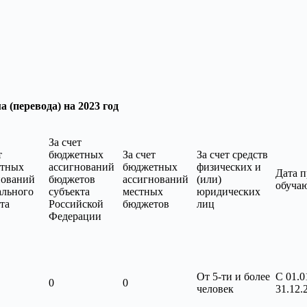
ревода)
на 2023 год
За счет
т
бюджетных
За счет
За счет средств
тных
ассигнований
бюджетных
физических и
Дата 
нований
бюджетов
ассигнований
(или)
обуча
ального
субъекта
местных
юридических
та
Российской
бюджетов
лиц
Федерации
От 5-ти и более
С 01.0
0
0
человек
31.12.