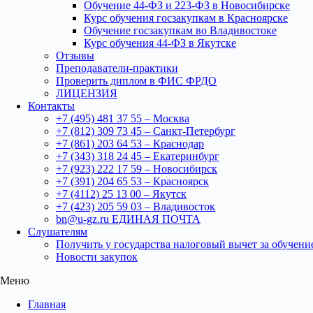
Обучение 44-ФЗ и 223-ФЗ в Новосибирске
Курс обучения госзакупкам в Красноярске
Обучение госзакупкам во Владивостоке
Курс обучения 44-ФЗ в Якутске
Отзывы
Преподаватели-практики
Проверить диплом в ФИС ФРДО
ЛИЦЕНЗИЯ
Контакты
+7 (495) 481 37 55 – Москва
+7 (812) 309 73 45 – Санкт-Петербург
+7 (861) 203 64 53 – Краснодар
+7 (343) 318 24 45 – Екатеринбург
+7 (923) 222 17 59 – Новосибирск
+7 (391) 204 65 53 – Красноярск
+7 (4112) 25 13 00 – Якутск
+7 (423) 205 59 03 – Владивосток
bn@u-gz.ru ЕДИНАЯ ПОЧТА
Слушателям
Получить у государства налоговый вычет за обучени
Новости закупок
Меню
Главная