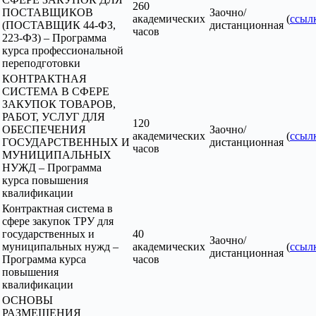
260
ПОСТАВЩИКОВ
Заочно/
академических
(
ссыл
(ПОСТАВЩИК 44-ФЗ,
дистанционная
часов
223-ФЗ) – Программа
курса профессиональной
переподготовки
КОНТРАКТНАЯ
СИСТЕМА В СФЕРЕ
ЗАКУПОК ТОВАРОВ,
РАБОТ, УСЛУГ ДЛЯ
120
ОБЕСПЕЧЕНИЯ
Заочно/
академических
(
ссыл
ГОСУДАРСТВЕННЫХ И
дистанционная
часов
МУНИЦИПАЛЬНЫХ
НУЖД – Программа
курса повышения
квалификации
Контрактная система в
сфере закупок ТРУ для
государственных и
40
Заочно/
муниципальных нужд –
академических
(
ссыл
дистанционная
Программа курса
часов
повышения
квалификации
ОСНОВЫ
РАЗМЕЩЕНИЯ