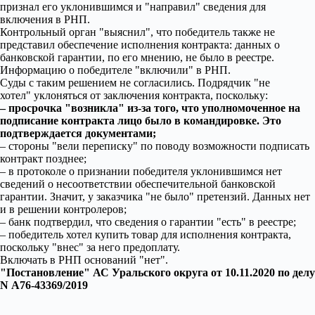
признал его уклонившимся и
направил
сведения для
включения в РНП.
Контрольный орган
выяснил
, что победитель также не
представил обеспечение исполнения контракта: данных о
банковской гарантии, по его мнению, не было в реестре.
Информацию о победителе
включили
в РНП.
Суды с таким решением не согласились. Подрядчик
не
хотел
уклоняться от заключения контракта, поскольку:
– просрочка
возникла
из-за того, что уполномоченное на
подписание контракта лицо было в командировке. Это
подтверждается документами;
– стороны
вели переписку
по поводу возможности подписать
контракт позднее;
– в протоколе о признании победителя уклонившимся нет
сведений о несоответствии обеспечительной банковской
гарантии. Значит, у заказчика
не было
претензий. Данных нет
и в решении контролеров;
– банк подтвердил, что сведения о гарантии
есть
в реестре;
– победитель хотел купить товар для исполнения контракта,
поскольку
внес
за него предоплату.
Включать в РНП оснований
нет
.
Постановление
АС Уральского округа от 10.11.2020 по делу
N А76-43369/2019