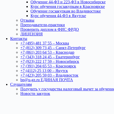
Обучение 44-ФЗ и 223-ФЗ в Новосибирске
Курс обучения госзакупкам в Красноярске
Обучение госзакупкам во Владивостоке
Курс обучения 44-ФЗ в Якутске
Отзывы
Преподаватели-практики
Проверить диплом в ФИС ФРДО
ЛИЦЕНЗИЯ
Контакты
+7 (495) 481 37 55 – Москва
+7 (812) 309 73 45 – Санкт-Петербург
+7 (861) 203 64 53 – Краснодар
+7 (343) 318 24 45 – Екатеринбург
+7 (923) 222 17 59 – Новосибирск
+7 (391) 204 65 53 – Красноярск
+7 (4112) 25 13 00 – Якутск
+7 (423) 205 59 03 – Владивосток
bn@u-gz.ru ЕДИНАЯ ПОЧТА
Слушателям
Получить у государства налоговый вычет за обучени
Новости закупок