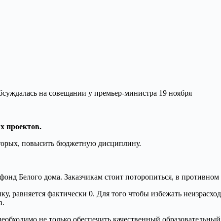
суждалась на совещании у премьер-министра 19 ноября
х проектов.
торых, повысить бюджетную дисциплину.
онд Белого дома. Заказчикам стоит поторопиться, в противном 
ику, равняется фактически 0. Для того чтобы избежать неизрасхо
а.
необходимо не только обеспечить качественный образовательный 