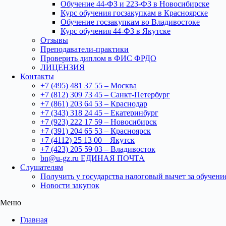
Обучение 44-ФЗ и 223-ФЗ в Новосибирске
Курс обучения госзакупкам в Красноярске
Обучение госзакупкам во Владивостоке
Курс обучения 44-ФЗ в Якутске
Отзывы
Преподаватели-практики
Проверить диплом в ФИС ФРДО
ЛИЦЕНЗИЯ
Контакты
+7 (495) 481 37 55 – Москва
+7 (812) 309 73 45 – Санкт-Петербург
+7 (861) 203 64 53 – Краснодар
+7 (343) 318 24 45 – Екатеринбург
+7 (923) 222 17 59 – Новосибирск
+7 (391) 204 65 53 – Красноярск
+7 (4112) 25 13 00 – Якутск
+7 (423) 205 59 03 – Владивосток
bn@u-gz.ru ЕДИНАЯ ПОЧТА
Слушателям
Получить у государства налоговый вычет за обучени
Новости закупок
Меню
Главная