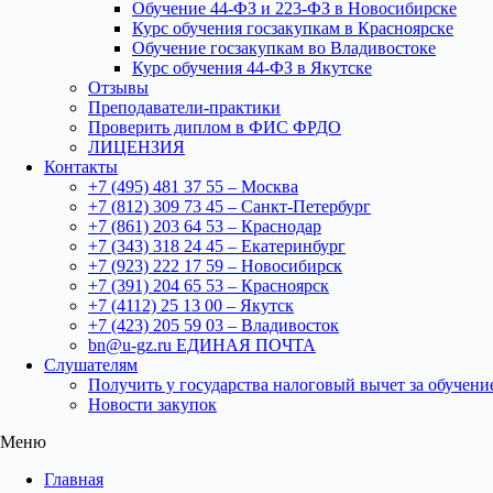
Обучение 44-ФЗ и 223-ФЗ в Новосибирске
Курс обучения госзакупкам в Красноярске
Обучение госзакупкам во Владивостоке
Курс обучения 44-ФЗ в Якутске
Отзывы
Преподаватели-практики
Проверить диплом в ФИС ФРДО
ЛИЦЕНЗИЯ
Контакты
+7 (495) 481 37 55 – Москва
+7 (812) 309 73 45 – Санкт-Петербург
+7 (861) 203 64 53 – Краснодар
+7 (343) 318 24 45 – Екатеринбург
+7 (923) 222 17 59 – Новосибирск
+7 (391) 204 65 53 – Красноярск
+7 (4112) 25 13 00 – Якутск
+7 (423) 205 59 03 – Владивосток
bn@u-gz.ru ЕДИНАЯ ПОЧТА
Слушателям
Получить у государства налоговый вычет за обучени
Новости закупок
Меню
Главная