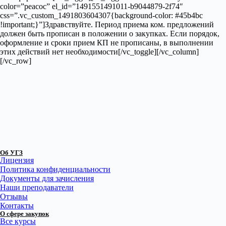
color=”peacoc” el_id=”1491551491011-b9044879-2f74″
css=”.vc_custom_1491803604307{background-color: #45b4bc
!important;}”]Здравствуйте. Период приема ком. предложений
должен быть прописан в положении о закупках. Если порядок,
оформление и сроки прием КП не прописаны, в выполнении
этих действий нет необходимости[/vc_toggle][/vc_column]
[/vc_row]
Об УГЗ
Лицензия
Политика конфиденциальности
Документы для зачисления
Наши преподаватели
Отзывы
Контакты
О сфере закупок
Все курсы