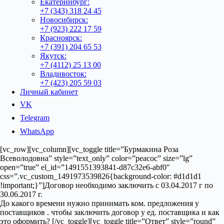
Екатеринбург:
+7 (343) 318 24 45
Новосибирск:
+7 (923) 222 17 59
Красноярск:
+7 (391) 204 65 53
Якутск:
+7 (4112) 25 13 00
Владивосток:
+7 (423) 205 59 03
Личный кабинет
VK
Telegram
WhatsApp
[vc_row][vc_column][vc_toggle title=”Бурмакина Роза
Всеволодовна” style=”text_only” color=”peacoc” size=”lg”
open=”true” el_id=”1491551393841-d87c32e6-abf0″
css=”.vc_custom_1491973539826{background-color: #d1d1d1
!important;}”]Договор необходимо заключить с 03.04.2017 г по
30.06.2017 г.
До какого времени нужно принимать ком. предложения у
поставщиков . чтобы заключить договор у ед. поставщика и как
это оформить? [/vc_toggle][vc_toggle title=”Ответ” style=”round”